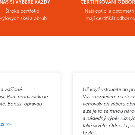
NÁS SI VYBERE KAŽDÝ
CERTIFIKOVANÍ ODBOR
Široké portfolio
Naši optici a optometri
brýlových skel a obrub
mají certifikát odborno
 a vstřícné
Už když vstoupíte do pro
st. Paní prodavačka je
Vás s úsměvem na rtech
stě. Bonus: opravdu
věnovaly při výběru obr
a že je to se mnou nár
a následný výběr různý
zi >>
také skvěle. Odnesla js
brýle...