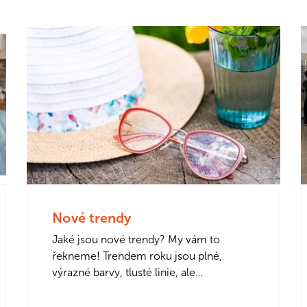
Nové trendy
Jaké jsou nové trendy? My vám to
řekneme! Trendem roku jsou plné,
výrazné barvy, tlusté linie, ale
i přirozenost. Co bude vaše volba? Je
těžké říct,…