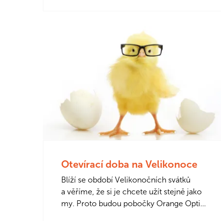
Otevírací doba na Velikonoce
Blíží se období Velikonočních svátků
a věříme, že si je chcete užít stejně jako
my. Proto budou pobočky Orange Optik
na Velký pátek a Velikonoční…