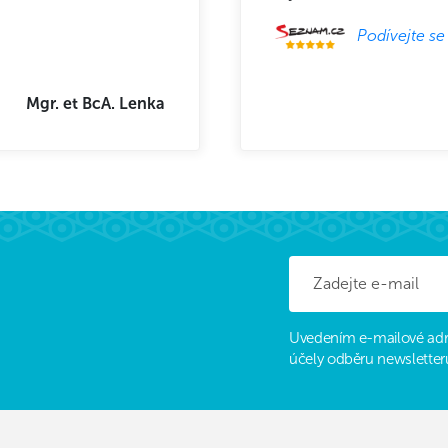
Podívejte se
Mgr. et BcA. Lenka
Uvedením e-mailové adr
účely odběru newsletter