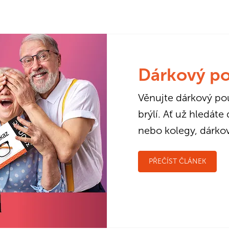
Dárkový p
Věnujte dárkový po
brýlí. Ať už hledáte
nebo kolegy, dárkov
trefou do…
PŘEČÍST ČLÁNEK