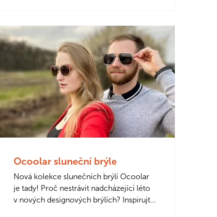
kousek od…
Ocoolar sluneční brýle
Nová kolekce slunečních brýlí Ocoolar
je tady! Proč nestrávit nadcházející léto
v nových designových brýlích? Inspirujte
se například novou kolekcí…