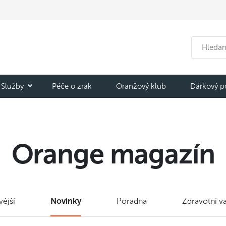
Služby
Péče o zrak
Oranžový klub
Dárkový p
Orange magazín
ější
Novinky
Poradna
Zdravotní v