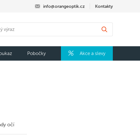
info@orangeoptik.cz
Kontakty
oukaz
Pobočky
Akce a slevy
ady očí