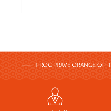
kroků od hlavního náměstí. Jsme moc…
PROČ PRÁVĚ ORANGE OPTI