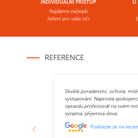
INDIVIDUÁLNÍ PŘÍSTUP
U 
Najdeme nejlepší
řešení pro vaše oči
REFERENCE
Skvělé poradenství, ochota, milé
vystupování. Naprostá spokojeno
opravdu profesionál na svém mí
výrazná, příjemná sleva.
Podívejte se na recen