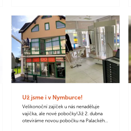
Už jsme i v Nymburce!
Velikonoční zajíček u nás nenaděluje
vajíčka, ale nové pobočky!Již 2. dubna
otevíráme novou pobočku na Palackého
třídě v Nymburce. Čeká vás welcome…