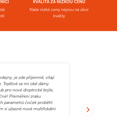
NÍCI
KVALITA ZA NÍZKOU CENU
sté
Naše nízké ceny nejsou na úkor
sti
kvality
dejny, je zde příjemně, vítají
Dobrý den v pon
. Trpělivě se mi obě dámy
čtvrtek již byl
ub pro nové dioptrické brýle,
přístup. Techn
očné! Přeměření zraku
dojem. Za mně
ch parametrů čoček proběhl
Pod
em si úžasné nové multifokální