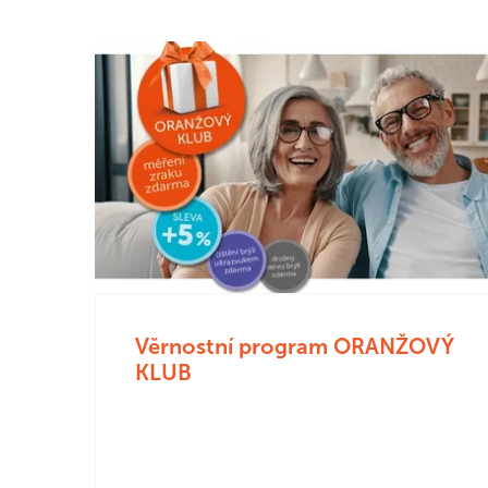
Věrnostní program ORANŽOVÝ
KLUB