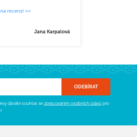
 na recenzi >>
Jana Karpalová
esy dáváte souhlas se
zpracováním osobních údajů
pro
u