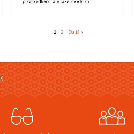
prostředkem, ale také módním
doplňkem, který dokáže zvýraznit váš
osobní…
1
2
Další
K