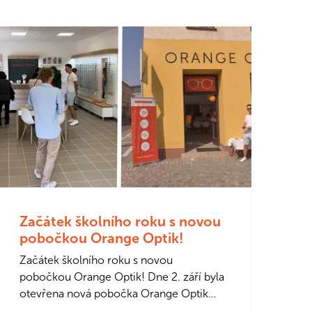
Začátek školního roku s novou
pobočkou Orange Optik!
Začátek školního roku s novou
pobočkou Orange Optik! Dne 2. září byla
otevřena nová pobočka Orange Optik
v Náchodě na adrese Strnadova 164,