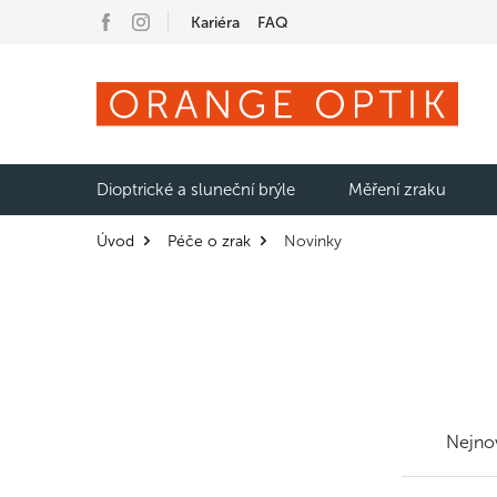
Kariéra
FAQ
Dioptrické a sluneční brýle
Měření zraku
Úvod
Péče o zrak
Novinky
Nejnov