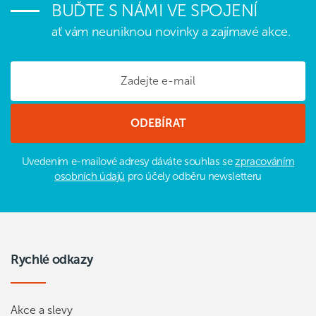
BUĎTE S NÁMI VE SPOJENÍ
ať vám neuniknou novinky a zajímavé akce.
Uvedením e-mailové adresy dáváte souhlas se
zpracováním
osobních údajů
pro účely odběru newsletteru
Rychlé odkazy
Akce a slevy