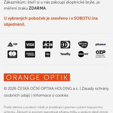
Zákazníkům, kteří si u nás zakoupí dioptrické brýle, je
měření zraku
ZDARMA
.
U vybraných poboček je otevřeno i v SOBOTU (na
objednání).
© 2026 ČESKÁ OČNÍ OPTIKA HOLDING a.s.
|
Zásady ochrany
osobních údajů
|
Informace o cookies
Podle zákona o evidenci tržeb je prodávající povinen vystavit kupujícímu
účtenku. Zároveň je povinen zaevidovat přijatou tržbu u správce daně online,