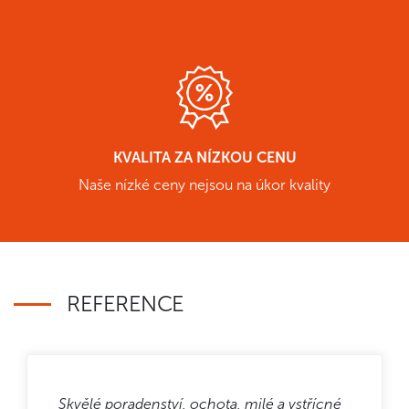
KVALITA ZA NÍZKOU CENU
Naše nízké ceny nejsou na úkor kvality
REFERENCE
Skvělé poradenství, ochota, milé a vstřícné