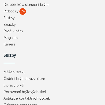
Dioptrické a sluneční brýle
Pobočky
74
Služby
Značky
Proč k nám
Magazín
Kariéra
Služby
Měření zraku
Čištění brýlí ultrazvukem
Úpravy brýlí
Porovnání brýlových skel
Aplikace kontaktních čoček
Odborné poradenství