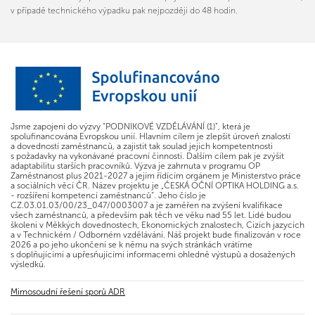
v případě technického výpadku pak nejpozději do 48 hodin.
Jsme zapojeni do výzvy "PODNIKOVÉ VZDĚLÁVÁNÍ (1)", která je
spolufinancována Evropskou unií. Hlavním cílem je zlepšit úroveň znalostí
a dovedností zaměstnanců, a zajistit tak soulad jejich kompetentnosti
s požadavky na vykonávané pracovní činnosti. Dalším cílem pak je zvýšit
adaptabilitu starších pracovníků. Výzva je zahrnuta v programu OP
Zaměstnanost plus 2021-2027 a jejím řídícím orgánem je Ministerstvo práce
a sociálních věcí ČR. Název projektu je „ČESKÁ OČNÍ OPTIKA HOLDING a.s.
- rozšíření kompetencí zaměstnanců“. Jeho číslo je
CZ.03.01.03/00/23_047/0003007 a je zaměřen na zvýšení kvalifikace
všech zaměstnanců, a především pak těch ve věku nad 55 let. Lidé budou
školeni v Měkkých dovednostech, Ekonomických znalostech, Cizích jazycích
a v Technickém / Odborném vzdělávání. Náš projekt bude finalizován v roce
2026 a po jeho ukončení se k němu na svých stránkách vrátíme
s doplňujícími a upřesňujícími informacemi ohledně výstupů a dosažených
výsledků.
Mimosoudní řešení sporů ADR