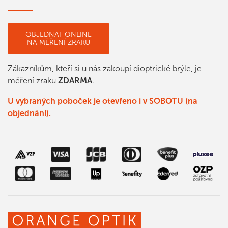
OBJEDNAT ONLINE
NA MĚŘENÍ ZRAKU
Zákazníkům, kteří si u nás zakoupí dioptrické brýle, je
měření zraku
ZDARMA
.
U vybraných poboček je otevřeno i v SOBOTU (na
objednání).