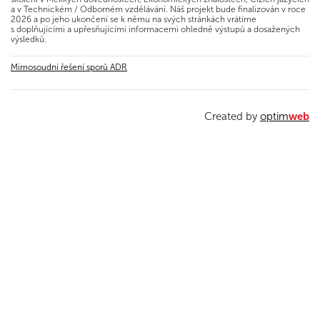
a v Technickém / Odborném vzdělávání. Náš projekt bude finalizován v roce
2026 a po jeho ukončení se k němu na svých stránkách vrátíme
s doplňujícími a upřesňujícími informacemi ohledně výstupů a dosažených
výsledků.
Mimosoudní řešení sporů ADR
Created by
optim
web