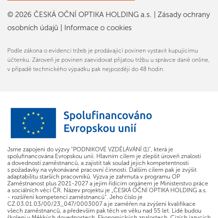
© 2026 ČESKÁ OČNÍ OPTIKA HOLDING a.s.
|
Zásady ochrany
osobních údajů
|
Informace o cookies
Podle zákona o evidenci tržeb je prodávající povinen vystavit kupujícímu
účtenku. Zároveň je povinen zaevidovat přijatou tržbu u správce daně online,
v případě technického výpadku pak nejpozději do 48 hodin.
Jsme zapojeni do výzvy "PODNIKOVÉ VZDĚLÁVÁNÍ (1)", která je
spolufinancována Evropskou unií. Hlavním cílem je zlepšit úroveň znalostí
a dovedností zaměstnanců, a zajistit tak soulad jejich kompetentnosti
s požadavky na vykonávané pracovní činnosti. Dalším cílem pak je zvýšit
adaptabilitu starších pracovníků. Výzva je zahrnuta v programu OP
Zaměstnanost plus 2021-2027 a jejím řídícím orgánem je Ministerstvo práce
a sociálních věcí ČR. Název projektu je „ČESKÁ OČNÍ OPTIKA HOLDING a.s.
- rozšíření kompetencí zaměstnanců“. Jeho číslo je
CZ.03.01.03/00/23_047/0003007 a je zaměřen na zvýšení kvalifikace
všech zaměstnanců, a především pak těch ve věku nad 55 let. Lidé budou
školeni v Měkkých dovednostech, Ekonomických znalostech, Cizích jazycích