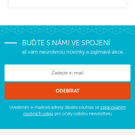
BUĎTE S NÁMI VE SPOJENÍ
ať vám neuniknou novinky a zajímavé akce.
Uvedením e-mailové adresy dáváte souhlas se
zpracováním
osobních údajů
pro účely odběru newsletteru