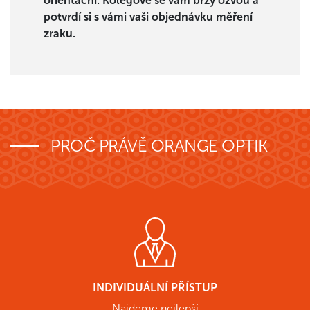
orientační. Kolegové se vám brzy ozvou a
potvrdí si s vámi vaši objednávku měření
zraku.
PROČ PRÁVĚ ORANGE OPTIK
INDIVIDUÁLNÍ PŘÍSTUP
Najdeme nejlepší