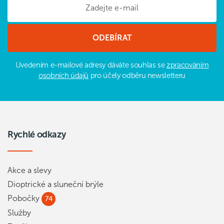
Uvedením e-mailové adresy dáváte souhlas se
zpracováním
osobních údajů
pro účely odběru newsletteru
Rychlé odkazy
Akce a slevy
Dioptrické a sluneční brýle
Pobočky
74
Služby