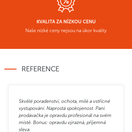
KVALITA ZA NÍZKOU CENU
Naše nízké ceny nejsou na úkor kvality
REFERENCE
Skvělé poradenství, ochota, milé a vstřícné
vystupování. Naprostá spokojenost. Paní
prodavačka je opravdu profesionál na svém
místě. Bonus: opravdu výrazná, příjemná
sleva.