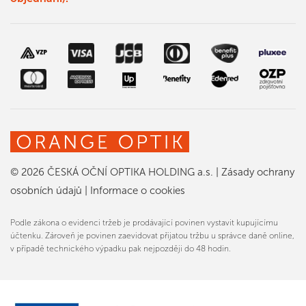
© 2026 ČESKÁ OČNÍ OPTIKA HOLDING a.s.
|
Zásady ochrany
osobních údajů
|
Informace o cookies
Podle zákona o evidenci tržeb je prodávající povinen vystavit kupujícímu
účtenku. Zároveň je povinen zaevidovat přijatou tržbu u správce daně online,
v případě technického výpadku pak nejpozději do 48 hodin.