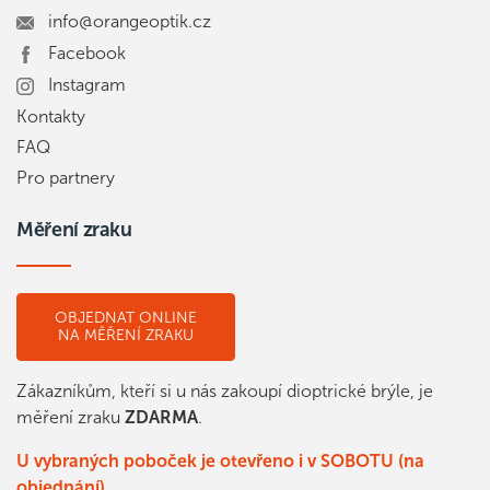
info@orangeoptik.cz
Facebook
Instagram
Kontakty
FAQ
Pro partnery
Měření zraku
OBJEDNAT ONLINE
NA MĚŘENÍ ZRAKU
Zákazníkům, kteří si u nás zakoupí dioptrické brýle, je
měření zraku
ZDARMA
.
U vybraných poboček je otevřeno i v SOBOTU (na
objednání).