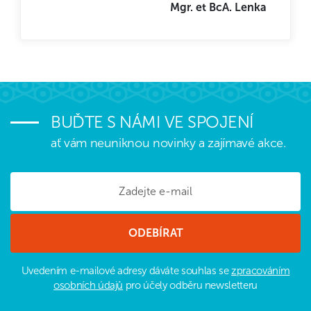
Mgr. et BcA. Lenka
BUĎTE S NÁMI VE SPOJENÍ
ať vám neuniknou novinky a zajímavé akce.
Uvedením e-mailové adresy dáváte souhlas se
zpracováním
osobních údajů
pro účely odběru newsletteru