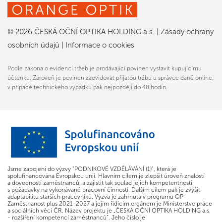
© 2026 ČESKÁ OČNÍ OPTIKA HOLDING a.s.
|
Zásady ochrany
osobních údajů
|
Informace o cookies
Podle zákona o evidenci tržeb je prodávající povinen vystavit kupujícímu
účtenku. Zároveň je povinen zaevidovat přijatou tržbu u správce daně online,
v případě technického výpadku pak nejpozději do 48 hodin.
Jsme zapojeni do výzvy "PODNIKOVÉ VZDĚLÁVÁNÍ (1)", která je
spolufinancována Evropskou unií. Hlavním cílem je zlepšit úroveň znalostí
a dovedností zaměstnanců, a zajistit tak soulad jejich kompetentnosti
s požadavky na vykonávané pracovní činnosti. Dalším cílem pak je zvýšit
adaptabilitu starších pracovníků. Výzva je zahrnuta v programu OP
Zaměstnanost plus 2021-2027 a jejím řídícím orgánem je Ministerstvo práce
a sociálních věcí ČR. Název projektu je „ČESKÁ OČNÍ OPTIKA HOLDING a.s.
- rozšíření kompetencí zaměstnanců“. Jeho číslo je