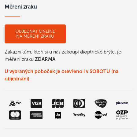
Měření zraku
OBJEDNAT ONLINE
NA MĚŘENÍ ZRAKU
Zákazníkům, kteří si u nás zakoupí dioptrické brýle, je
měření zraku
ZDARMA
.
U vybraných poboček je otevřeno i v SOBOTU (na
objednání).