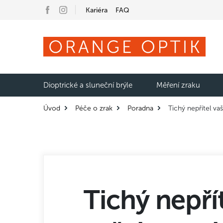
Kariéra
FAQ
Dioptrické a sluneční brýle
Měření zraku
Úvod
Péče o zrak
Poradna
Tichý nepřítel va
Tichý nepří