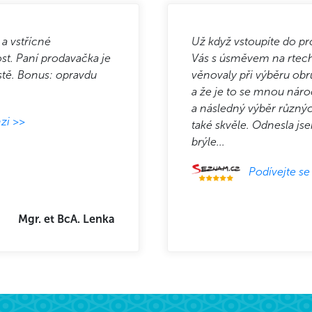
 a vstřícné
Už když vstoupíte do pro
st. Paní prodavačka je
Vás s úsměvem na rtech
stě. Bonus: opravdu
věnovaly při výběru obr
a že je to se mnou nár
a následný výběr různý
zi >>
také skvěle. Odnesla js
brýle...
Podívejte se
Mgr. et BcA. Lenka