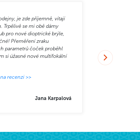
dejny, je zde příjemně, vítají
Dobrý den v pon
. Trpělivě se mi obě dámy
čtvrtek již byl
ub pro nové dioptrické brýle,
přístup. Techn
očné! Přeměření zraku
dojem. Za mně
ch parametrů čoček proběhl
Pod
em si úžasné nové multifokální
 na recenzi >>
Jana Karpalová