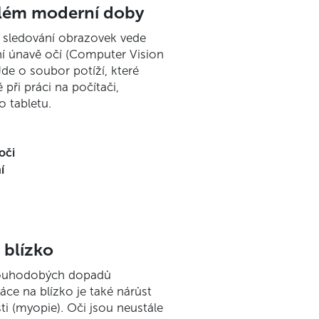
oblém moderní doby
sledování obrazovek vede
lní únavě očí (Computer Vision
de o soubor potíží, které
ě při práci na počítači,
o tabletu.
oči
í
 blízko
louhodobých dopadů
ce na blízko je také nárůst
ti (myopie). Oči jsou neustále