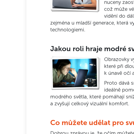
nuceny zaost
což může vé
vidění do dál
zejména u mladší generace, která vy
technologiemi.
Jakou roli hraje modré s
Obrazovky vy
které při dl
k únavě očí 
Proto dává 
ideálně pomo
modrého světla, které pomáhají sníži
a zvyšují celkový vizuální komfort.
Co můžete udělat pro sv
Dobrou zprávou je, že očím můžete 