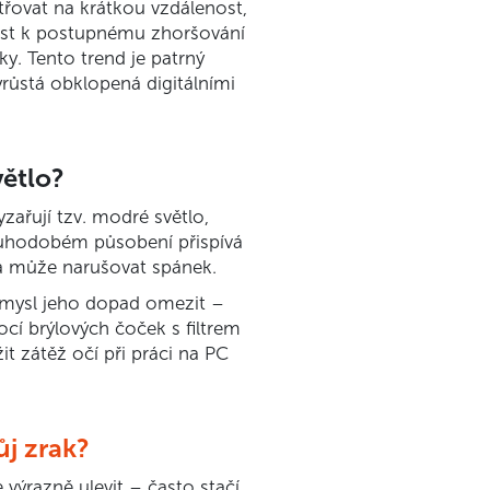
řovat na krátkou vzdálenost,
st k postupnému zhoršování
ky. Tento trend je patrný
růstá obklopená digitálními
větlo?
zařují tzv. modré světlo,
ouhodobém působení přispívá
a může narušovat spánek.
smysl jeho dopad omezit –
cí brýlových čoček s filtrem
t zátěž očí při práci na PC
ůj zrak?
výrazně ulevit – často stačí