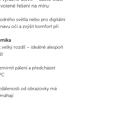
volené řešení na míru:
modrého světla nebo pro digitální
navu očí a zvýšit komfort při
rníka
velký rozdíl – ideálně alespoň
ží
zmírnit pálení a předcházet
 PC
vzdálenosti od obrazovky má
amáhají