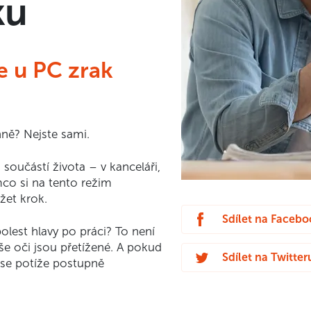
ku
e u PC zrak
nně? Nejste sami.
součástí života – v kanceláři,
co si na tento režim
žet krok.
Sdílet na Faceb
olest hlavy po práci? To není
še oči jsou přetížené. A pokud
Sdílet na Twitter
se potíže postupně