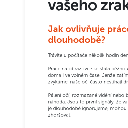
vašeho zra
Jak ovlivňuje prác
dlouhodobě?
Trávíte u počítače několik hodin de
Práce na obrazovce se stala běžnou 
doma i ve volném čase. Jenže zatím
zvykáme, naše oči často nestíhají dr
Pálení očí, rozmazané vidění nebo b
náhoda. Jsou to první signály, že va
je dlouhodobě ignorujeme, mohou 
zhoršovat.