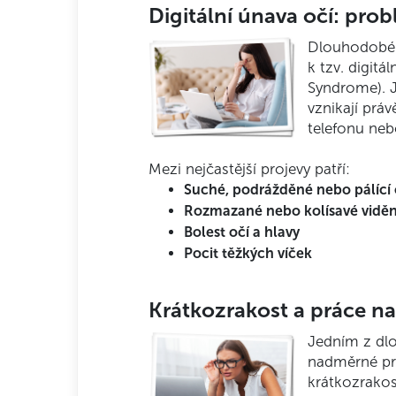
Digitální únava očí: pr
Dlouhodobé 
k tzv. digitá
Syndrome). J
vznikají práv
telefonu neb
Mezi nejčastější projevy patří:
Suché, podrážděné nebo pálící 
Rozmazané nebo kolísavé viděn
Bolest očí a hlavy
Pocit těžkých víček
Krátkozrakost a práce na
Jedním z d
nadměrné prá
krátkozrakos