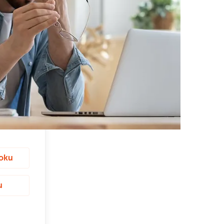
ooku
u