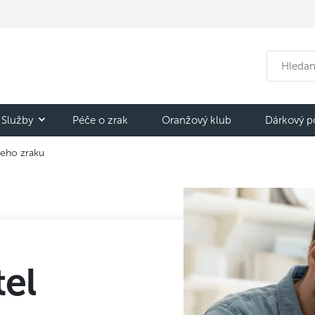
Služby
Péče o zrak
Oranžový klub
Dárkový p
šeho zraku
tel