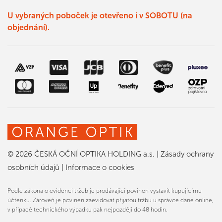
U vybraných poboček je otevřeno i v SOBOTU (na
objednání).
© 2026 ČESKÁ OČNÍ OPTIKA HOLDING a.s.
|
Zásady ochrany
osobních údajů
|
Informace o cookies
Podle zákona o evidenci tržeb je prodávající povinen vystavit kupujícímu
účtenku. Zároveň je povinen zaevidovat přijatou tržbu u správce daně online,
v případě technického výpadku pak nejpozději do 48 hodin.