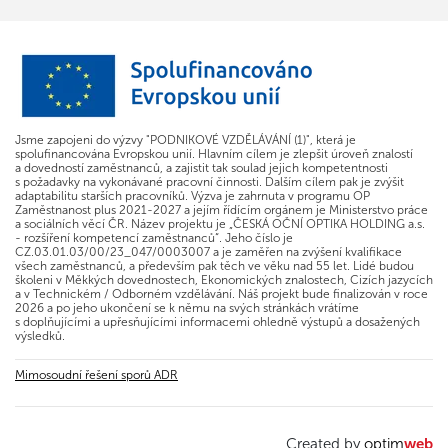
Jsme zapojeni do výzvy "PODNIKOVÉ VZDĚLÁVÁNÍ (1)", která je
spolufinancována Evropskou unií. Hlavním cílem je zlepšit úroveň znalostí
a dovedností zaměstnanců, a zajistit tak soulad jejich kompetentnosti
s požadavky na vykonávané pracovní činnosti. Dalším cílem pak je zvýšit
adaptabilitu starších pracovníků. Výzva je zahrnuta v programu OP
Zaměstnanost plus 2021-2027 a jejím řídícím orgánem je Ministerstvo práce
a sociálních věcí ČR. Název projektu je „ČESKÁ OČNÍ OPTIKA HOLDING a.s.
- rozšíření kompetencí zaměstnanců“. Jeho číslo je
CZ.03.01.03/00/23_047/0003007 a je zaměřen na zvýšení kvalifikace
všech zaměstnanců, a především pak těch ve věku nad 55 let. Lidé budou
školeni v Měkkých dovednostech, Ekonomických znalostech, Cizích jazycích
a v Technickém / Odborném vzdělávání. Náš projekt bude finalizován v roce
2026 a po jeho ukončení se k němu na svých stránkách vrátíme
s doplňujícími a upřesňujícími informacemi ohledně výstupů a dosažených
výsledků.
Mimosoudní řešení sporů ADR
Created by
optim
web