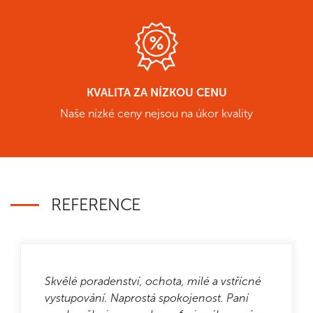
KVALITA ZA NÍZKOU CENU
Naše nízké ceny nejsou na úkor kvality
REFERENCE
Skvělé poradenství, ochota, milé a vstřícné
vystupování. Naprostá spokojenost. Paní