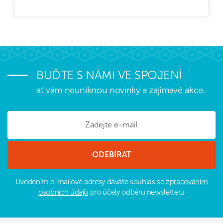
BUĎTE S NÁMI VE SPOJENÍ
ať vám neuniknou novinky a zajímavé akce.
Uvedením e-mailové adresy dáváte souhlas se
zpracováním
osobních údajů
pro účely odběru newsletteru