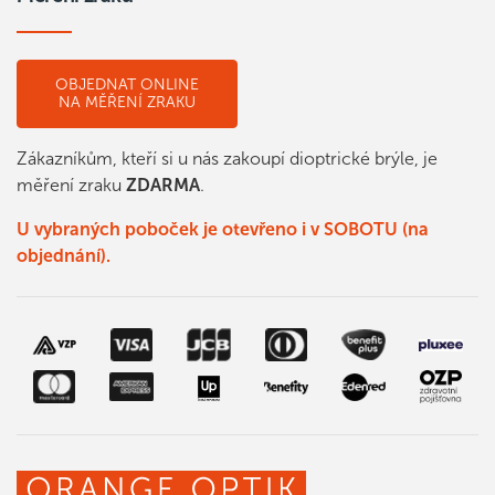
OBJEDNAT ONLINE
NA MĚŘENÍ ZRAKU
Zákazníkům, kteří si u nás zakoupí dioptrické brýle, je
měření zraku
ZDARMA
.
U vybraných poboček je otevřeno i v SOBOTU (na
objednání).