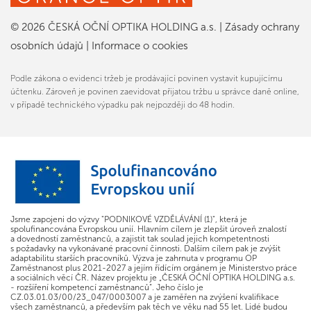
© 2026 ČESKÁ OČNÍ OPTIKA HOLDING a.s.
|
Zásady ochrany
osobních údajů
|
Informace o cookies
Podle zákona o evidenci tržeb je prodávající povinen vystavit kupujícímu
účtenku. Zároveň je povinen zaevidovat přijatou tržbu u správce daně online,
v případě technického výpadku pak nejpozději do 48 hodin.
Jsme zapojeni do výzvy "PODNIKOVÉ VZDĚLÁVÁNÍ (1)", která je
spolufinancována Evropskou unií. Hlavním cílem je zlepšit úroveň znalostí
a dovedností zaměstnanců, a zajistit tak soulad jejich kompetentnosti
s požadavky na vykonávané pracovní činnosti. Dalším cílem pak je zvýšit
adaptabilitu starších pracovníků. Výzva je zahrnuta v programu OP
Zaměstnanost plus 2021-2027 a jejím řídícím orgánem je Ministerstvo práce
a sociálních věcí ČR. Název projektu je „ČESKÁ OČNÍ OPTIKA HOLDING a.s.
- rozšíření kompetencí zaměstnanců“. Jeho číslo je
CZ.03.01.03/00/23_047/0003007 a je zaměřen na zvýšení kvalifikace
všech zaměstnanců, a především pak těch ve věku nad 55 let. Lidé budou