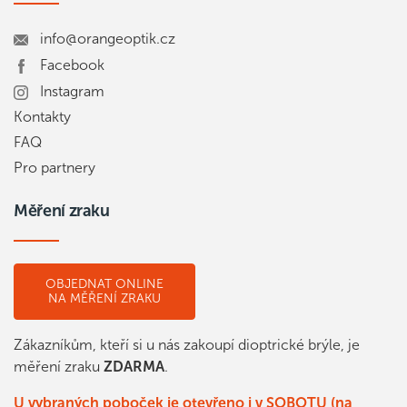
info@orangeoptik.cz
Facebook
Instagram
Kontakty
FAQ
Pro partnery
Měření zraku
OBJEDNAT ONLINE
NA MĚŘENÍ ZRAKU
Zákazníkům, kteří si u nás zakoupí dioptrické brýle, je
měření zraku
ZDARMA
.
U vybraných poboček je otevřeno i v SOBOTU (na