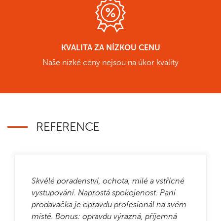
KVALITA ZA NÍZKOU CENU
Naše nízké ceny nejsou na úkor kvality
REFERENCE
Skvělé poradenství, ochota, milé a vstřícné
vystupování. Naprostá spokojenost. Paní
prodavačka je opravdu profesionál na svém
místě. Bonus: opravdu výrazná, příjemná