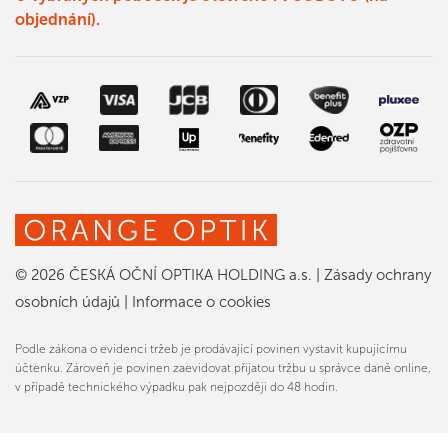
objednání).
© 2026 ČESKÁ OČNÍ OPTIKA HOLDING a.s.
|
Zásady ochrany
osobních údajů
|
Informace o cookies
Podle zákona o evidenci tržeb je prodávající povinen vystavit kupujícímu
účtenku. Zároveň je povinen zaevidovat přijatou tržbu u správce daně online,
v případě technického výpadku pak nejpozději do 48 hodin.