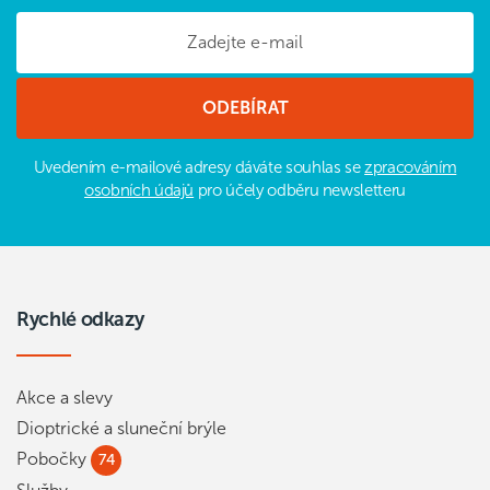
Uvedením e-mailové adresy dáváte souhlas se
zpracováním
osobních údajů
pro účely odběru newsletteru
Rychlé odkazy
Akce a slevy
Dioptrické a sluneční brýle
Pobočky
74