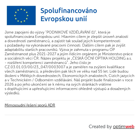
Jsme zapojeni do výzvy "PODNIKOVÉ VZDĚLÁVÁNÍ (1)", která je
spolufinancována Evropskou unií. Hlavním cílem je zlepšit úroveň znalostí
a dovedností zaměstnanců, a zajistit tak soulad jejich kompetentnosti
s požadavky na vykonávané pracovní činnosti. Dalším cílem pak je zvýšit
adaptabilitu starších pracovníků. Výzva je zahrnuta v programu OP
Zaměstnanost plus 2021-2027 a jejím řídícím orgánem je Ministerstvo práce
a sociálních věcí ČR. Název projektu je „ČESKÁ OČNÍ OPTIKA HOLDING a.s.
- rozšíření kompetencí zaměstnanců“. Jeho číslo je
CZ.03.01.03/00/23_047/0003007 a je zaměřen na zvýšení kvalifikace
všech zaměstnanců, a především pak těch ve věku nad 55 let. Lidé budou
školeni v Měkkých dovednostech, Ekonomických znalostech, Cizích jazycích
a v Technickém / Odborném vzdělávání. Náš projekt bude finalizován v roce
2026 a po jeho ukončení se k němu na svých stránkách vrátíme
s doplňujícími a upřesňujícími informacemi ohledně výstupů a dosažených
výsledků.
Mimosoudní řešení sporů ADR
Created by
optim
web