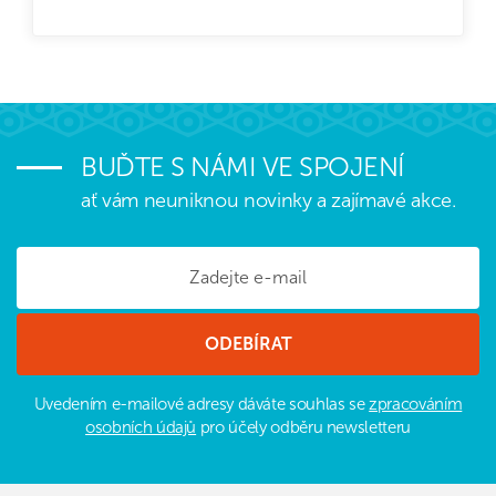
BUĎTE S NÁMI VE SPOJENÍ
ať vám neuniknou novinky a zajímavé akce.
Uvedením e-mailové adresy dáváte souhlas se
zpracováním
osobních údajů
pro účely odběru newsletteru