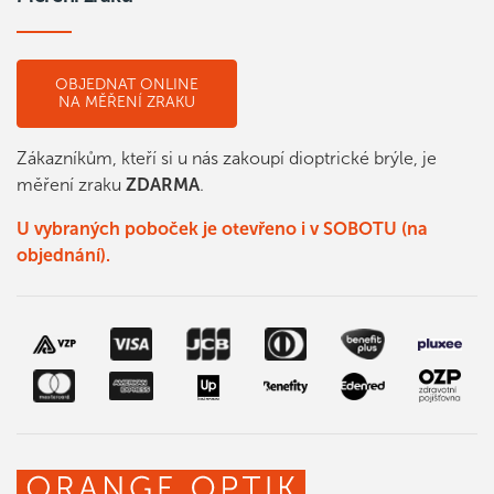
OBJEDNAT ONLINE
NA MĚŘENÍ ZRAKU
Zákazníkům, kteří si u nás zakoupí dioptrické brýle, je
měření zraku
ZDARMA
.
U vybraných poboček je otevřeno i v SOBOTU (na
objednání).