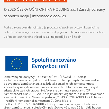
© 2026 ČESKÁ OČNÍ OPTIKA HOLDING a.s.
|
Zásady ochrany
osobních údajů
|
Informace o cookies
Podle zákona o evidenci tržeb je prodávající povinen vystavit kupujícímu
účtenku. Zároveň je povinen zaevidovat přijatou tržbu u správce daně online,
v případě technického výpadku pak nejpozději do 48 hodin.
Jsme zapojeni do výzvy "PODNIKOVÉ VZDĚLÁVÁNÍ (1)", která je
spolufinancována Evropskou unií. Hlavním cílem je zlepšit úroveň znalostí
a dovedností zaměstnanců, a zajistit tak soulad jejich kompetentnosti
s požadavky na vykonávané pracovní činnosti. Dalším cílem pak je zvýšit
adaptabilitu starších pracovníků. Výzva je zahrnuta v programu OP
Zaměstnanost plus 2021-2027 a jejím řídícím orgánem je Ministerstvo práce
a sociálních věcí ČR. Název projektu je „ČESKÁ OČNÍ OPTIKA HOLDING a.s.
- rozšíření kompetencí zaměstnanců“. Jeho číslo je
CZ.03.01.03/00/23_047/0003007 a je zaměřen na zvýšení kvalifikace
všech zaměstnanců, a především pak těch ve věku nad 55 let. Lidé budou