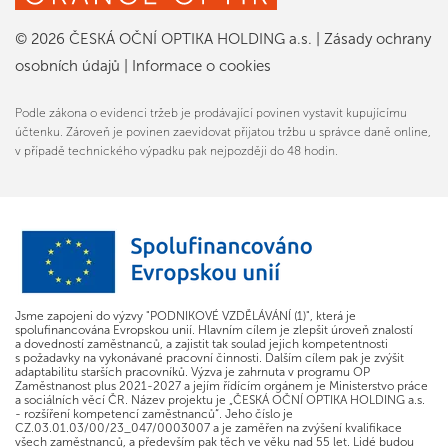
© 2026 ČESKÁ OČNÍ OPTIKA HOLDING a.s.
|
Zásady ochrany
osobních údajů
|
Informace o cookies
Podle zákona o evidenci tržeb je prodávající povinen vystavit kupujícímu
účtenku. Zároveň je povinen zaevidovat přijatou tržbu u správce daně online,
v případě technického výpadku pak nejpozději do 48 hodin.
Jsme zapojeni do výzvy "PODNIKOVÉ VZDĚLÁVÁNÍ (1)", která je
spolufinancována Evropskou unií. Hlavním cílem je zlepšit úroveň znalostí
a dovedností zaměstnanců, a zajistit tak soulad jejich kompetentnosti
s požadavky na vykonávané pracovní činnosti. Dalším cílem pak je zvýšit
adaptabilitu starších pracovníků. Výzva je zahrnuta v programu OP
Zaměstnanost plus 2021-2027 a jejím řídícím orgánem je Ministerstvo práce
a sociálních věcí ČR. Název projektu je „ČESKÁ OČNÍ OPTIKA HOLDING a.s.
- rozšíření kompetencí zaměstnanců“. Jeho číslo je
CZ.03.01.03/00/23_047/0003007 a je zaměřen na zvýšení kvalifikace
všech zaměstnanců, a především pak těch ve věku nad 55 let. Lidé budou