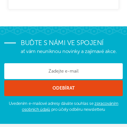
BUĎTE S NÁMI VE SPOJENÍ
ať vám neuniknou novinky a zajímavé akce.
Uvedením e-mailové adresy dáváte souhlas se
zpracováním
osobních údajů
pro účely odběru newsletteru