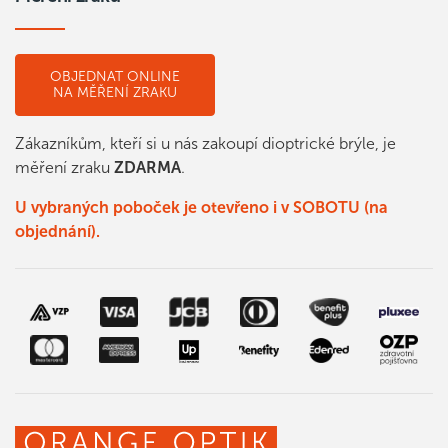
OBJEDNAT ONLINE
NA MĚŘENÍ ZRAKU
Zákazníkům, kteří si u nás zakoupí dioptrické brýle, je
měření zraku
ZDARMA
.
U vybraných poboček je otevřeno i v SOBOTU (na
objednání).